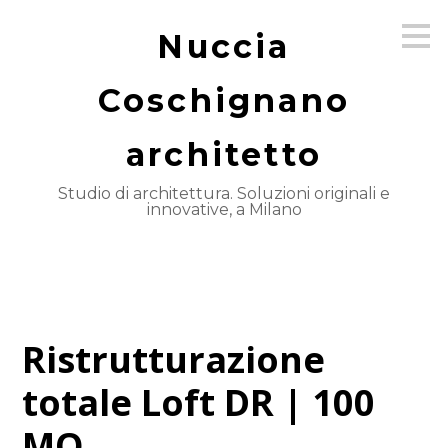
Passa
Nuccia
ai
contenuti
principali
Coschignano
architetto
Studio di architettura. Soluzioni originali e
innovative, a Milano
Ristrutturazione
totale Loft DR | 100
MQ