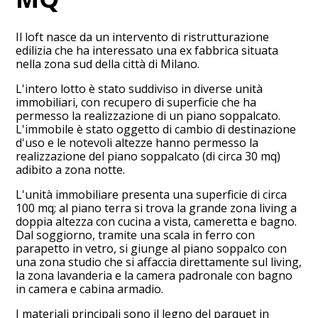
Il loft nasce da un intervento di ristrutturazione
edilizia che ha interessato una ex fabbrica situata
nella zona sud della città di Milano.
L'intero lotto è stato suddiviso in diverse unità
immobiliari, con recupero di superficie che ha
permesso la realizzazione di un piano soppalcato.
L'immobile è stato oggetto di cambio di destinazione
d'uso e le notevoli altezze hanno permesso la
realizzazione del piano soppalcato (di circa 30 mq)
adibito a zona notte.
L'unità immobiliare presenta una superficie di circa
100 mq; al piano terra si trova la grande zona living a
doppia altezza con cucina a vista, cameretta e bagno.
Dal soggiorno, tramite una scala in ferro con
HOME
parapetto in vetro, si giunge al piano soppalco con
una zona studio che si affaccia direttamente sul living,
CHI SIAMO
la zona lavanderia e la camera padronale con bagno
PROGETTI
in camera e cabina armadio.
CONTATTO
I materiali principali sono il legno del parquet in